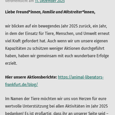
Veröffentlicht am
11. Dezember 2025
von
in
admin
Uncategorized
Liebe Freund
*
innen, Familie und Mitstreiter
*
innen
,
wir blicken auf ein bewegendes Jahr 2025 zurück, ein Jahr,
in dem der Einsatz für Tiere, Menschen, und Umwelt erneut
viel Kraft gefordert hat. Auch wenn wir um unsere eigenen
Kapazitäten zu schützen weniger Aktionen durchgeführt
haben, haben wir gemeinsam mit euch wunderbare Erfolge
erzielt.
Hier unsere Aktionsberichte:
https://animal-liberators-
frankfurt.de/blog/
Im Namen der Tiere möchten wir uns von Herzen für eure
wertvolle Unterstützung bei allen Aktivitäten im Jahr 2025
bedanken! Es ist großartig, dass ihr an unserer Seite seid –