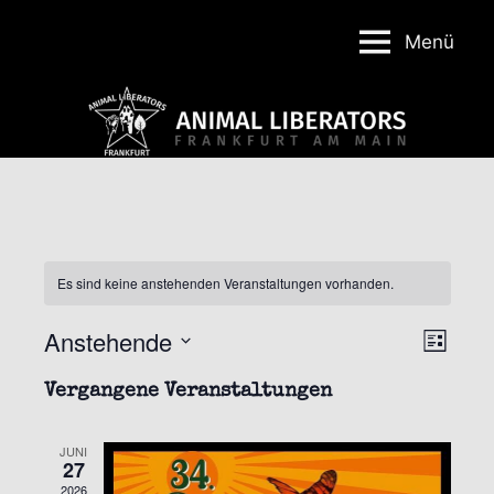
Menü
Animal
Liberators
Frankfurt
Es sind keine anstehenden Veranstaltungen vorhanden.
Anstehende
Vera
Ansi
Liste
Datum
Ansi
Navi
Vergangene Veranstaltungen
wählen.
Nav
JUNI
27
2026