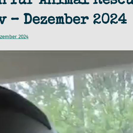
n für Animal Resc
v – Dezember 2024
ezember 2024
von
in
admin
ARK