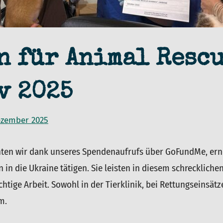
n für Animal Resc
v 2025
ezember 2025
von
in
admin
ARK
nten wir dank unseres Spendenaufrufs über GoFundMe, er
in die Ukraine tätigen. Sie leisten in diesem schrecklichen
chtige Arbeit. Sowohl in der Tierklinik, bei Rettungseinsätze
m.