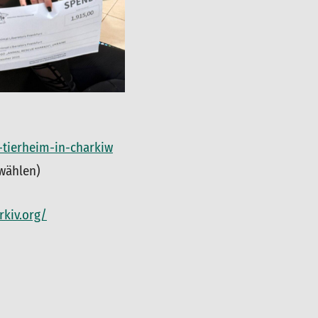
-tierheim-in-charkiw
swählen)
kiv.org/