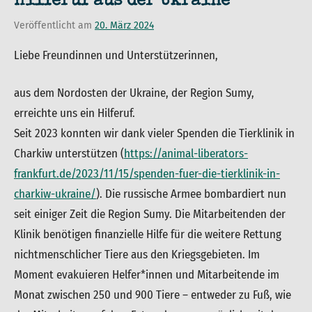
Hilferuf aus der Ukraine
Veröffentlicht am
20. März 2024
von
in
admin
ARK
Liebe Freundinnen und Unterstützerinnen,
aus dem Nordosten der Ukraine, der Region Sumy,
erreichte uns ein Hilferuf.
Seit 2023 konnten wir dank vieler Spenden die Tierklinik in
Charkiw unterstützen (
https://animal-liberators-
frankfurt.de/2023/11/15/spenden-fuer-die-tierklinik-in-
charkiw-ukraine/
). Die russische Armee bombardiert nun
seit einiger Zeit die Region Sumy. Die Mitarbeitenden der
Klinik benötigen finanzielle Hilfe für die weitere Rettung
nichtmenschlicher Tiere aus den Kriegsgebieten. Im
Moment evakuieren Helfer*innen und Mitarbeitende im
Monat zwischen 250 und 900 Tiere – entweder zu Fuß, wie